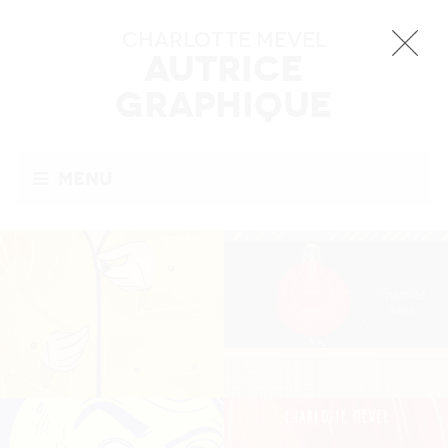
Charlotte MEVEL
Autrice
Graphique
Menu