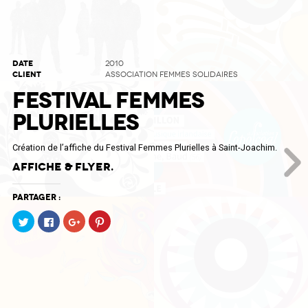
DATE
2010
CLIENT
ASSOCIATION FEMMES SOLIDAIRES
FESTIVAL FEMMES
PLURIELLES
Création de l’affiche du Festival Femmes Plurielles à Saint-Joachim.
Affiche & flyer.
Partager :
Cliquez
Cliquez
Cliquez
Cliquez
pour
pour
pour
pour
partager
partager
partager
partager
sur
sur
sur
sur
Twitter(ouvre
Facebook(ouvre
Google+
Pinterest(ouvre
dans
dans
(ouvre
dans
une
une
dans
une
nouvelle
nouvelle
une
nouvelle
fenêtre)
fenêtre)
nouvelle
fenêtre)
fenêtre)