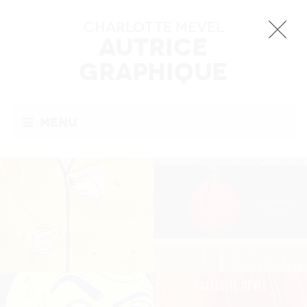
Charlotte MEVEL
Autrice
Graphique
Menu