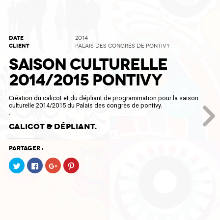
DATE
2014
CLIENT
PALAIS DES CONGRÈS DE PONTIVY
SAISON CULTURELLE
2014/2015 PONTIVY
Création du calicot et du dépliant de programmation pour la saison
culturelle 2014/2015 du Palais des congrès de pontivy.
.
Calicot & dépliant.
Partager :
Cliquez
Cliquez
Cliquez
Cliquez
pour
pour
pour
pour
partager
partager
partager
partager
sur
sur
sur
sur
Twitter(ouvre
Facebook(ouvre
Google+
Pinterest(ouvre
dans
dans
(ouvre
dans
une
une
dans
une
nouvelle
nouvelle
une
nouvelle
fenêtre)
fenêtre)
nouvelle
fenêtre)
fenêtre)