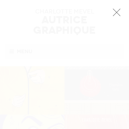
Charlotte MEVEL
Autrice
Graphique
Menu