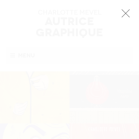
Charlotte MEVEL
Autrice
Graphique
Menu