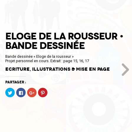
ELOGE DE LA ROUSSEUR •
BANDE DESSINÉE
Bande dessinée « Eloge de la rousseur »
Projet personnel en cours. Extrait : page 15, 16, 17
Ecriture, illustrations & mise en page
Partager :
Cliquez
Cliquez
Cliquez
Cliquez
pour
pour
pour
pour
partager
partager
partager
partager
sur
sur
sur
sur
Twitter(ouvre
Facebook(ouvre
Google+
Pinterest(ouvre
dans
dans
(ouvre
dans
une
une
dans
une
nouvelle
nouvelle
une
nouvelle
fenêtre)
fenêtre)
nouvelle
fenêtre)
fenêtre)