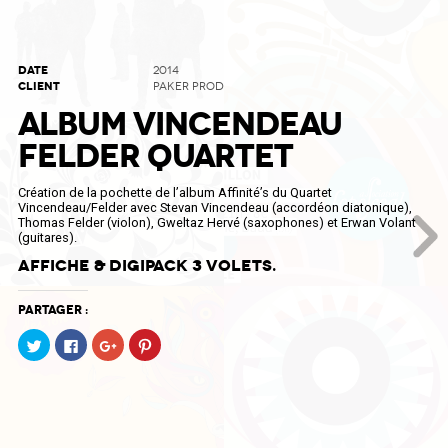
DATE
2014
CLIENT
PAKER PROD
ALBUM VINCENDEAU
FELDER QUARTET
Création de la pochette de l’album Affinité’s du Quartet
Vincendeau/Felder avec Stevan Vincendeau (accordéon diatonique),
Thomas Felder (violon), Gweltaz Hervé (saxophones) et Erwan Volant
(guitares).
Affiche & digipack 3 volets.
Partager :
Cliquez
Cliquez
Cliquez
Cliquez
pour
pour
pour
pour
partager
partager
partager
partager
sur
sur
sur
sur
Twitter(ouvre
Facebook(ouvre
Google+
Pinterest(ouvre
dans
dans
(ouvre
dans
une
une
dans
une
nouvelle
nouvelle
une
nouvelle
fenêtre)
fenêtre)
nouvelle
fenêtre)