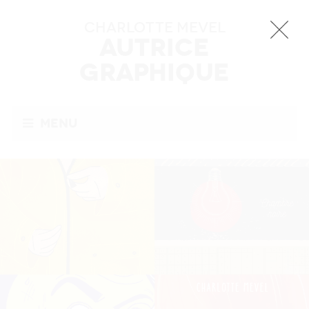
Charlotte MEVEL
Autrice
Graphique
Menu