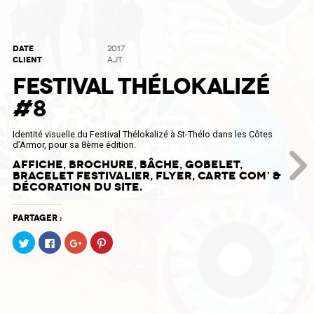
DATE
2017
CLIENT
AJT
FESTIVAL THÉLOKALIZÉ
#8
Identité visuelle du Festival Thélokalizé à St-Thélo dans les Côtes
d’Armor, pour sa 8ème édition.
Affiche, brochure, bâche, gobelet,
bracelet festivalier, flyer, carte com’ &
décoration du site.
Partager :
Cliquez
Cliquez
Cliquez
Cliquez
pour
pour
pour
pour
partager
partager
partager
partager
sur
sur
sur
sur
Twitter(ouvre
Facebook(ouvre
Google+
Pinterest(ouvre
dans
dans
(ouvre
dans
une
une
dans
une
nouvelle
nouvelle
une
nouvelle
fenêtre)
fenêtre)
nouvelle
fenêtre)