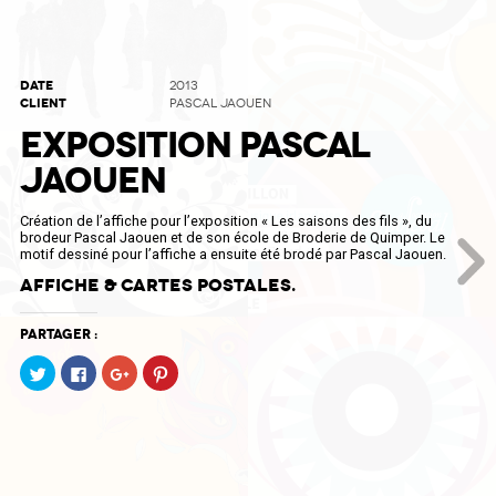
DATE
2013
CLIENT
PASCAL JAOUEN
EXPOSITION PASCAL
JAOUEN
Création de l’affiche pour l’exposition « Les saisons des fils », du
brodeur Pascal Jaouen et de son école de Broderie de Quimper. Le
motif dessiné pour l’affiche a ensuite été brodé par Pascal Jaouen.
Affiche & cartes postales.
Partager :
Cliquez
Cliquez
Cliquez
Cliquez
pour
pour
pour
pour
partager
partager
partager
partager
sur
sur
sur
sur
Twitter(ouvre
Facebook(ouvre
Google+
Pinterest(ouvre
dans
dans
(ouvre
dans
une
une
dans
une
nouvelle
nouvelle
une
nouvelle
fenêtre)
fenêtre)
nouvelle
fenêtre)
fenêtre)