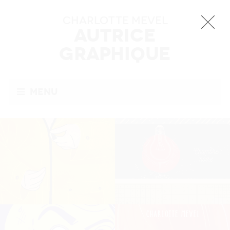
Charlotte MEVEL
Autrice
Graphique
Menu