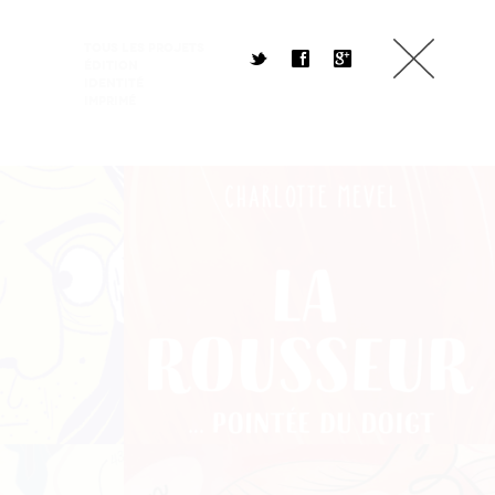
Tous les projets
t
f
g
Édition
Identité
Imprimé