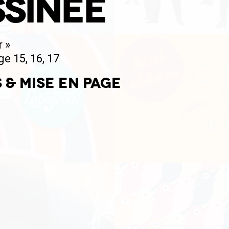
SINÉE
 »
ge 15, 16, 17
 & mise en page